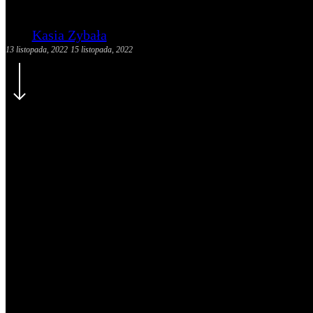
Kasia Zybała
13 listopada, 2022
15 listopada, 2022