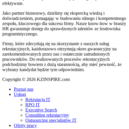
efektywnie.
Jako partner biznesowy, dzielimy się ekspercką wiedzą i
doświadczeniem, pomagając w budowaniu silnego i kompetentnego
zespołu, kluczowego dla sukcesu firmy. Nasze know-how w branży
HR gwarantuje dostęp do sprawdzonych talentów ze środowiska
programistycznego.
Firmy, które zdecydują się na skorzystanie z naszych usług
rekrutacyjnych, każdorazowo otrzymują okres gwarancyjny na
zarekomendowanych przez nas i ostatecznie zatrudnionych
pracowników. Do realizowanych procesów rekrutacyjnych
podchodzimy bowiem z dużą starannością, aby mieć pewność, że
wybrany kandydat będzie tym odpowiednim.
Copyright © 2026 KZINSPIRE.com
Close
Poznaj nas
Menu
Usługi
Rekrutacja IT
RPO IT
Executive Search
Consulting rekrutacyjny
Outsourcing specjalistów IT
Oferty pracy