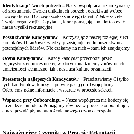
Identyfikacji Twoich potrzeb –
Nasza współpraca rozpoczyna się
od zrozumienia Twoich unikalnych potrzeb i oczekiwań wobec
nowego lidera. Dlaczego szukasz nowego talentu? Jakie są cele
Twojej organizacji? To pytania, które pomagają nam dostosować
nasze wysiłki rekrutacyjne.
Poszukiwanie Kandydatów
–
Korzystając z naszej rozległej sieci
kontaktów i branżowej wiedzy, przystępujemy do poszukiwania
potencjalnych liderów. Nie czekamy na nich – sami ich znajdujemy.
Ocena Kandydatów
–
Każdy kandydat przechodzi przez
rygorystyczny proces oceny, w którym analizujemy zarówno ich
umiejętności techniczne, jak i pasującą kulturę organizacji.
Prezentacja najlepszych Kandydatów
–
Przedstawiamy Ci tylko
tych kandydatów, którzy naprawdę pasują do Twojej firmy.
Oferujemy pełne informacje i wsparcie w procesie selekcji.
Wsparcie przy Onboardingu
–
Nasza współpraca nie kończy się
na znalezieniu lidera. Pomagamy również w procesie onboardingu,
aby zapewnić płynne wdrożenie nowego członka zespołu.
Najważniejsze Czynniki w Procesie Rekrutacji