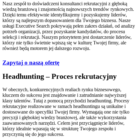
Nasz zespół to doświadczeni konsultanci rekrutacyjni z głęboką
wiedzą branżową i znajomością najnowszych trendów rynkowych.
Dzięki temu efektywnie identyfikujemy i pozyskujemy liderów,
którzy są najlepszym dopasowaniem dla Twojego biznesu. Nasze
usługi Executive Search pokrywają pełen zakres działań, od analizy
potrzeb organizacji, przez pozyskanie kandydatów, do procesu
selekcji i rekrutacji. Naszym priorytetem jest dostarczenie liderów,
którzy nie tylko świetnie wpiszą się w kulturę Twojej firmy, ale
również będą motorem jej dalszego rozwoju.
Zapytaj o naszą ofertę
Headhunting – Proces rekrutacyjny
W obecnych, konkurencyjnych realiach rynku biznesowego,
kluczem do sukcesu jest znajdowanie i zatrudnianie najwyższej
klasy talentów. Tutaj z pomocą przychodzi headhunting. Procesy
rekrutacyjne realizowane w ramach headhuntingu są unikalne i
dostosowane do specyfiki Twojej firmy. Wymagają one nie tylko
precyzji i głębokiej wiedzy branżowej, ale także wykorzystania
zaawansowanych narzędzi. Celem jest przyciągnięcie liderów,
którzy idealnie wpasują się w strukturę Twojego zespołu i
przyczynią się do jego sukcesu.