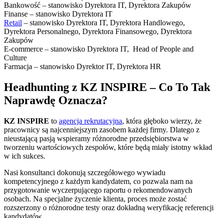
Bankowość – stanowisko Dyrektora IT, Dyrektora Zakupów
Finanse – stanowisko Dyrektora IT
Retail
– stanowisko Dyrektora IT, Dyrektora Handlowego,
Dyrektora Personalnego, Dyrektora Finansowego, Dyrektora
Zakupów
E-commerce – stanowisko Dyrektora IT, Head of People and
Culture
Farmacja – stanowisko Dyrektor IT, Dyrektora HR
Headhunting z KZ INSPIRE – Co To Tak
Naprawdę Oznacza?
KZ INSPIRE
to
agencja rekrutacyjna
, która głęboko wierzy, że
pracownicy są najcenniejszym zasobem każdej firmy. Dlatego z
nieustającą pasją wspieramy różnorodne przedsiębiorstwa w
tworzeniu wartościowych zespołów, które będą miały istotny wkład
w ich sukces.
Nasi konsultanci dokonują szczegółowego wywiadu
kompetencyjnego z każdym kandydatem, co pozwala nam na
przygotowanie wyczerpującego raportu o rekomendowanych
osobach. Na specjalne życzenie klienta, proces może zostać
rozszerzony o różnorodne testy oraz dokładną weryfikację referencji
kandydatów.