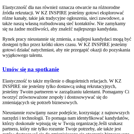
Elastyczność dla nas również oznacza otwarcie na różnorodne
źródła rekrutacji. W KZ INSPIRE jesteśmy gotowi eksplorować
różne kanały, takie jak tradycyjne ogłoszenia, sieci zawodowe, a
także naszą własną rozbudowaną sieć kontaktów. Nie zamykamy
się na żadne możliwości, aby znaleźć najlepszego kandydata.
Rynek pracy nieustannie się zmienia, a najlepsi kandydaci mogą być
dostępni tylko przez krótki okres czasu. W KZ INSPIRE jesteśmy
gotowi działać natychmiast, aby nie przegapić okazji do pozyskania
wyjątkowego talentu.
Umów się na spotkanie
Elastyczność to także myślenie o długoletnich relacjach. W KZ
INSPIRE nie jesteśmy tylko dostawcą usług rekrutacyjnych,
jesteśmy Twoim partnerem w zarządzaniu talentami. Pomagamy Ci
tworzyć zrównoważone zespoły i dostosowywać się do
zmieniających się potrzeb biznesowych.
Nieustannie rozwijamy nasze podejście, korzystając z najnowszych
narzędzi i technologii. To pomaga nam identyfikować kandydatów,
którzy doskonale wpisują się w Twoją organizację.Jeśli szukasz
partnera, który nie tylko rozumie Twoje potrzeby, ale także jest