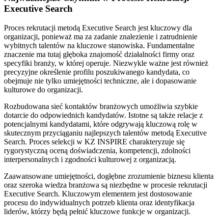
Executive Search
Proces rekrutacji metodą Executive Search jest kluczowy dla
organizacji, ponieważ ma za zadanie znalezienie i zatrudnienie
wybitnych talentów na kluczowe stanowiska. Fundamentalne
znaczenie ma tutaj głęboka znajomość działalności firmy oraz
specyfiki branży, w której operuje. Niezwykle ważne jest również
precyzyjne określenie profilu poszukiwanego kandydata, co
obejmuje nie tylko umiejętności techniczne, ale i dopasowanie
kulturowe do organizacji.
Rozbudowana sieć kontaktów branżowych umożliwia szybkie
dotarcie do odpowiednich kandydatów. Istotne są także relacje z
potencjalnymi kandydatami, które odgrywają kluczową rolę w
skutecznym przyciąganiu najlepszych talentów metodą Executive
Search. Proces selekcji w KZ INSPIRE charakteryzuje się
rygorystyczną oceną doświadczenia, kompetencji, zdolności
interpersonalnych i zgodności kulturowej z organizacją.
Zaawansowane umiejętności, dogłębne zrozumienie biznesu klienta
oraz szeroka wiedza branżowa są niezbędne w procesie rekrutacji
Executive Search. Kluczowym elementem jest dostosowanie
procesu do indywidualnych potrzeb klienta oraz identyfikacja
liderów, którzy będą pełnić kluczowe funkcje w organizacji.