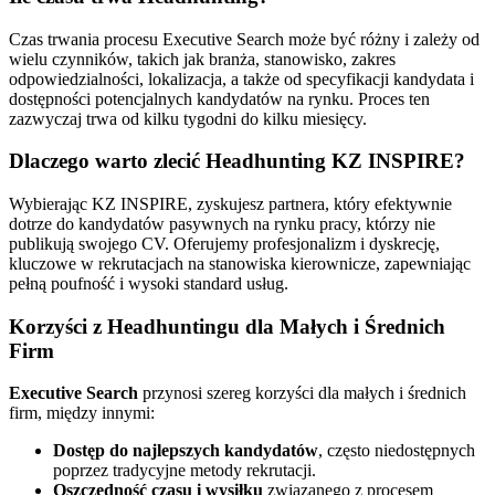
Czas trwania procesu Executive Search może być różny i zależy od
wielu czynników, takich jak branża, stanowisko, zakres
odpowiedzialności, lokalizacja, a także od specyfikacji kandydata i
dostępności potencjalnych kandydatów na rynku. Proces ten
zazwyczaj trwa od kilku tygodni do kilku miesięcy.
Dlaczego warto zlecić Headhunting KZ INSPIRE?
Wybierając KZ INSPIRE, zyskujesz partnera, który efektywnie
dotrze do kandydatów pasywnych na rynku pracy, którzy nie
publikują swojego CV. Oferujemy profesjonalizm i dyskrecję,
kluczowe w rekrutacjach na stanowiska kierownicze, zapewniając
pełną poufność i wysoki standard usług.
Korzyści z Headhuntingu dla Małych i Średnich
Firm
Executive Search
przynosi szereg korzyści dla małych i średnich
firm, między innymi:
Dostęp do najlepszych kandydatów
, często niedostępnych
poprzez tradycyjne metody rekrutacji.
Oszczędność czasu i wysiłku
związanego z procesem