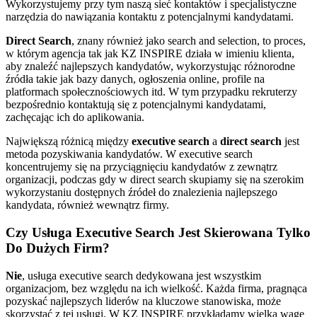
Wykorzystujemy przy tym naszą sieć kontaktów i specjalistyczne
narzędzia do nawiązania kontaktu z potencjalnymi kandydatami.
Direct Search
, znany również jako search and selection, to proces,
w którym agencja tak jak KZ INSPIRE działa w imieniu klienta,
aby znaleźć najlepszych kandydatów, wykorzystując różnorodne
źródła takie jak bazy danych, ogłoszenia online, profile na
platformach społecznościowych itd. W tym przypadku rekruterzy
bezpośrednio kontaktują się z potencjalnymi kandydatami,
zachęcając ich do aplikowania.
Największą różnicą między
executive search
a
direct search
jest
metoda pozyskiwania kandydatów. W executive search
koncentrujemy się na przyciągnięciu kandydatów z zewnątrz
organizacji, podczas gdy w direct search skupiamy się na szerokim
wykorzystaniu dostępnych źródeł do znalezienia najlepszego
kandydata, również wewnątrz firmy.
Czy Usługa Executive Search Jest Skierowana Tylko
Do Dużych Firm?
Nie
, usługa executive search dedykowana jest wszystkim
organizacjom, bez względu na ich wielkość. Każda firma, pragnąca
pozyskać najlepszych liderów na kluczowe stanowiska, może
skorzystać z tej usługi. W KZ INSPIRE przykładamy wielką wagę