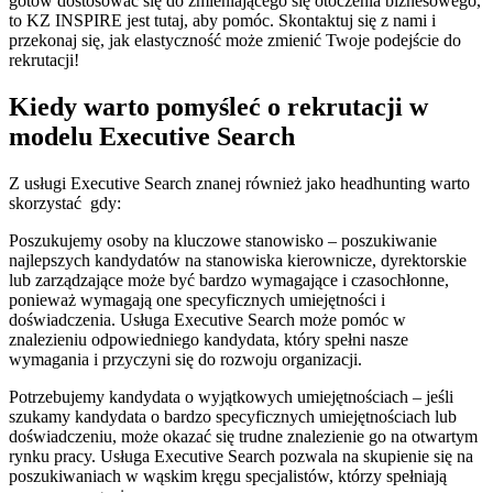
gotów dostosować się do zmieniającego się otoczenia biznesowego,
to KZ INSPIRE jest tutaj, aby pomóc. Skontaktuj się z nami i
przekonaj się, jak elastyczność może zmienić Twoje podejście do
rekrutacji!
Kiedy warto pomyśleć o rekrutacji w
modelu Executive Search
Z usługi Executive Search znanej również jako headhunting warto
skorzystać gdy:
Poszukujemy osoby na kluczowe stanowisko – poszukiwanie
najlepszych kandydatów na stanowiska kierownicze, dyrektorskie
lub zarządzające może być bardzo wymagające i czasochłonne,
ponieważ wymagają one specyficznych umiejętności i
doświadczenia. Usługa Executive Search może pomóc w
znalezieniu odpowiedniego kandydata, który spełni nasze
wymagania i przyczyni się do rozwoju organizacji.
Potrzebujemy kandydata o wyjątkowych umiejętnościach – jeśli
szukamy kandydata o bardzo specyficznych umiejętnościach lub
doświadczeniu, może okazać się trudne znalezienie go na otwartym
rynku pracy. Usługa Executive Search pozwala na skupienie się na
poszukiwaniach w wąskim kręgu specjalistów, którzy spełniają