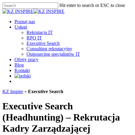
Skip
Hit enter to search or ESC to close
to
Close
main
Search
content
Menu
Poznaj nas
Usługi
Rekrutacja IT
RPO IT
Executive Search
Consulting rekrutacyjny
Outsourcing specjalistów IT
Oferty pracy
Blog
Kontakt
facebook
linkedin
youtube
KZ Inspire
»
Executive Search
Executive Search
(Headhunting) – R
ekrutacja
Kadry Zarządzającej