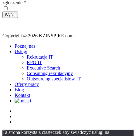
zgłoszenie.*
Copyright © 2026 KZINSPIRE.com
Close
Poznaj nas
Menu
Usługi
Rekrutacja IT
RPO IT
Executive Search
Consulting rekrutacyjny
Outsourcing specjalistów IT
Oferty pracy
Blog
Kontakt
facebook
linkedin
youtube
Ta strona korzysta z ciasteczek aby świadczyć usługi na