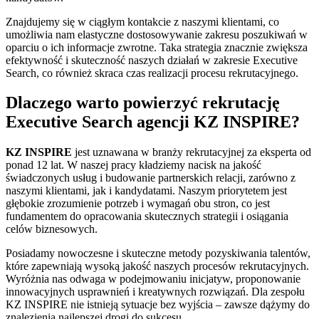
Znajdujemy się w ciągłym kontakcie z naszymi klientami, co
umożliwia nam elastyczne dostosowywanie zakresu poszukiwań w
oparciu o ich informacje zwrotne. Taka strategia znacznie zwiększa
efektywność i skuteczność naszych działań w zakresie Executive
Search, co również skraca czas realizacji procesu rekrutacyjnego.
Dlaczego warto powierzyć rekrutację
Executive Search agencji KZ INSPIRE?
KZ INSPIRE
jest uznawana w branży rekrutacyjnej za eksperta od
ponad 12 lat. W naszej pracy kładziemy nacisk na jakość
świadczonych usług i budowanie partnerskich relacji, zarówno z
naszymi klientami, jak i kandydatami. Naszym priorytetem jest
głębokie zrozumienie potrzeb i wymagań obu stron, co jest
fundamentem do opracowania skutecznych strategii i osiągania
celów biznesowych.
Posiadamy nowoczesne i skuteczne metody pozyskiwania talentów,
które zapewniają wysoką jakość naszych procesów rekrutacyjnych.
Wyróżnia nas odwaga w podejmowaniu inicjatyw, proponowanie
innowacyjnych usprawnień i kreatywnych rozwiązań. Dla zespołu
KZ INSPIRE nie istnieją sytuacje bez wyjścia – zawsze dążymy do
znalezienia najlepszej drogi do sukcesu.