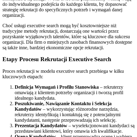
do indywidualnego podejścia do każdego klienta, by dopasować
strategię rekrutacji do specyficznych potrzeb i wymagań danej
organizacji.
Choć usługi executive search mogą być kosztowniejsze niż
tradycyjne metody rekrutacji, dostarczają one wartości przez
pozyskanie wyjątkowych talentów, które są kluczowe dla sukcesu
organizacji. Dla firm o mniejszych zasobach finansowych dostępne
są także inne, bardziej ekonomiczne opcje rekrutacji.
Etapy Procesu Rekrutacji Executive Search
Proces rekrutacji w modelu executive search przebiega w kilku
kluczowych etapach:
Definicja Wymagań i Profilu Stanowiska
– rekruterzy
omawiają z klientem potrzeby organizacji i tworzą profil
idealnego kandydata.
Poszukiwanie, Nawiązanie Kontaktu i Selekcja
Kandydatów
– wykorzystując różnorodne narzędzia,
rekruterzy identyfikują i kontaktują się z potencjalnymi
kandydatami, następnie przeprowadzają ich selekcję.
Prezentacja Kandydatów
– wyselekcjonowani kandydaci są
przedstawiani klientowi, który omawia ich kwalifikacje.
Ocena Kandydatów
– klient przeprowadza ocenę i wybiera