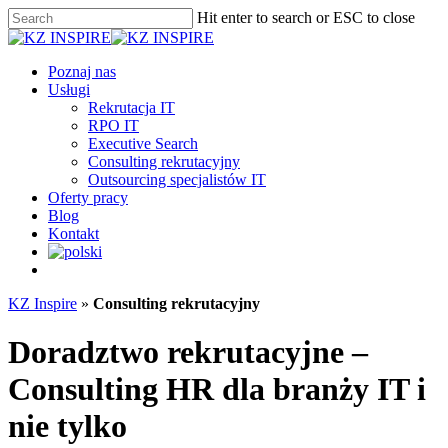
Skip
Hit enter to search or ESC to close
to
Close
main
Search
content
Menu
Poznaj nas
Usługi
Rekrutacja IT
RPO IT
Executive Search
Consulting rekrutacyjny
Outsourcing specjalistów IT
Oferty pracy
Blog
Kontakt
facebook
linkedin
youtube
KZ Inspire
»
Consulting rekrutacyjny
Doradztwo rekrutacyjne –
Consulting HR dla branży IT i
nie tylko