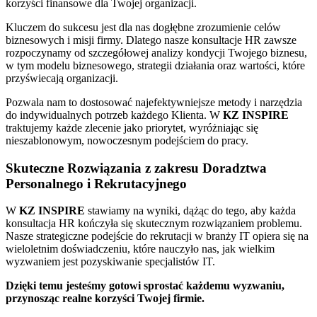
korzyści finansowe dla Twojej organizacji.
Kluczem do sukcesu jest dla nas dogłębne zrozumienie celów
biznesowych i misji firmy. Dlatego nasze konsultacje HR zawsze
rozpoczynamy od szczegółowej analizy kondycji Twojego biznesu,
w tym modelu biznesowego, strategii działania oraz wartości, które
przyświecają organizacji.
Pozwala nam to dostosować najefektywniejsze metody i narzędzia
do indywidualnych potrzeb każdego Klienta. W
KZ INSPIRE
traktujemy każde zlecenie jako priorytet, wyróżniając się
nieszablonowym, nowoczesnym podejściem do pracy.
Skuteczne Rozwiązania z zakresu Doradztwa
Personalnego i Rekrutacyjnego
W
KZ INSPIRE
stawiamy na wyniki, dążąc do tego, aby każda
konsultacja HR kończyła się skutecznym rozwiązaniem problemu.
Nasze strategiczne podejście do rekrutacji w branży IT opiera się na
wieloletnim doświadczeniu, które nauczyło nas, jak wielkim
wyzwaniem jest pozyskiwanie specjalistów IT.
Dzięki temu jesteśmy gotowi sprostać każdemu wyzwaniu,
przynosząc realne korzyści Twojej firmie.